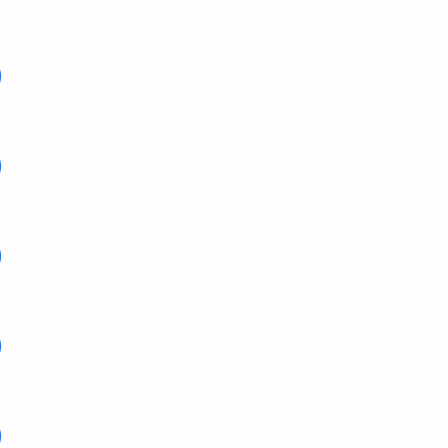
)
)
)
)
)