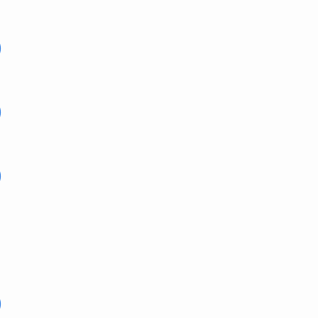
)
)
)
)