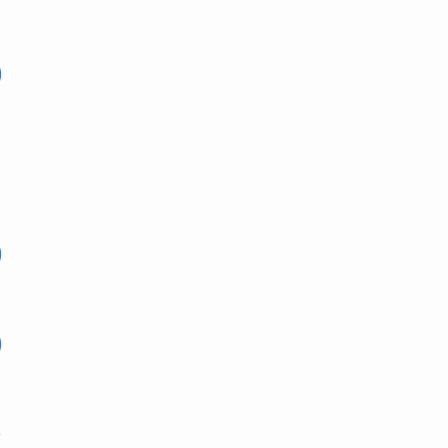
)
)
)
)