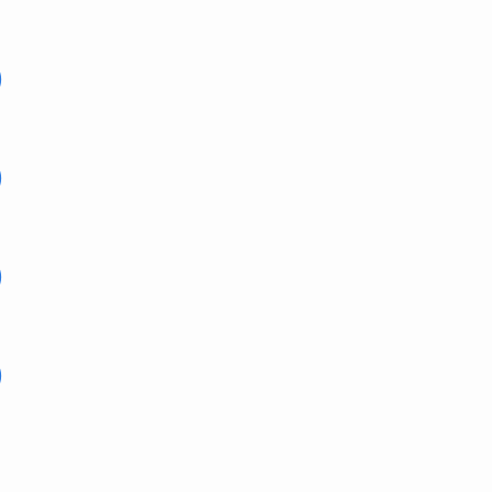
)
)
)
)