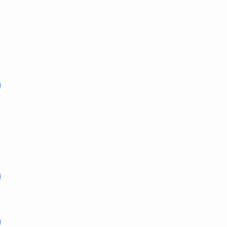
)
)
)