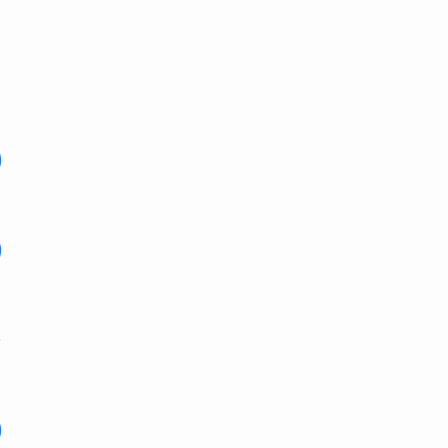
)
)
)
)